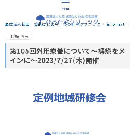
Menu
医療法人社団 城南はじめ会 ひろ在宅クリニック
information
地域研修会
第105回外用療養について～褥瘡をメ
インに～2023/7/27(木)開催