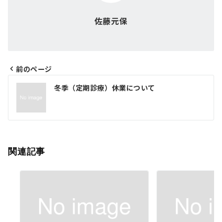
佐藤元保
前のページ
投
冬季（定期診療）休業について
稿
ナ
ビ
ゲ
関連記事
ー
シ
ョ
ン