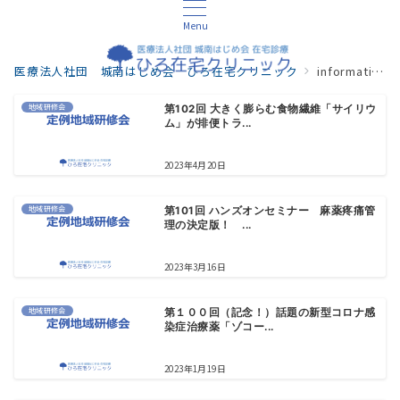
Menu
医療法人社団 城南はじめ会 ひろ在宅クリニック
information
地域研修会
第102回 大きく膨らむ食物繊維「サイリウ
ム」が排便トラ...
2023年4月20日
地域研修会
第101回 ハンズオンセミナー 麻薬疼痛管
理の決定版！ ...
2023年3月16日
地域研修会
第１００回（記念！）話題の新型コロナ感
染症治療薬「ゾコー...
2023年1月19日