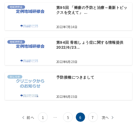
地域研修会
第95回 「褥瘡の予防と治療～最新トピッ
クスを交えて」 ...
2022年7月14日
地域研修会
第94回 骨粗しょう症に関する情報提供
2022/6/23...
2022年6月23日
おしらせ
予防接種につきまして
2022年6月15日
前へ
1
…
5
6
7
次へ